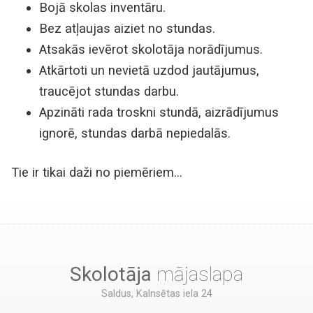
Bojā skolas inventāru.
Bez atļaujas aiziet no stundas.
Atsakās ievērot skolotāja norādījumus.
Atkārtoti un nevietā uzdod jautājumus,
traucējot stundas darbu.
Apzināti rada troskni stundā, aizrādījumus
ignorē, stundas darbā nepiedalās.
Tie ir tikai daži no piemēriem…
Skolotāja
mājaslapa
Saldus, Kalnsētas iela 24