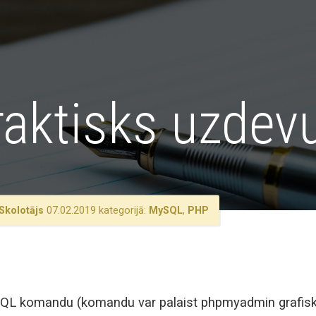
aktisks uzde
Skolotājs
07.02.2019 kategorijā:
MySQL
,
PHP
 SQL komandu (komandu var palaist phpmyadmin grafiska