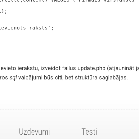
);

evieto ierakstu, izveidot failus update.php (atjaunināt 
uros
sql
vaicājumi būs citi, bet struktūra saglabājas.
Uzdevumi
Testi