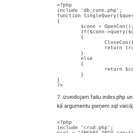
<?php

include 'db_conn.php';

function SingleQuery($quer
{

	$conn = OpenCon();		

	if($conn->query($queri) === TRUE)

	{

		CloseCon($conn);

		return true;

	}

	else

	{

		return $conn->error;

	} 

}

?>
7. izveidojam failu index.php un
kā argumentu pieņem
sql
vaicā
<?php

include 'crud.php';

$sql = "INSERT INTO rakst