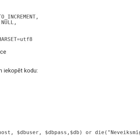
HARSET=utf8
ice
un iekopēt kodu: