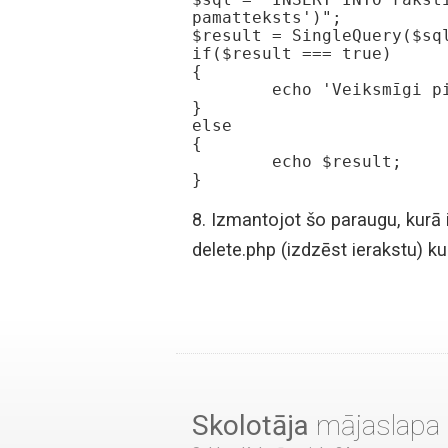
pamatteksts')";

$result = SingleQuery($sql
if($result === true)

{

	echo 'Veiksmīgi pievienots raksts';

}

else

{

	echo $result;

}
8. Izmantojot šo paraugu, kurā i
delete.php (izdzēst ierakstu) k
Skolotāja
mājaslapa