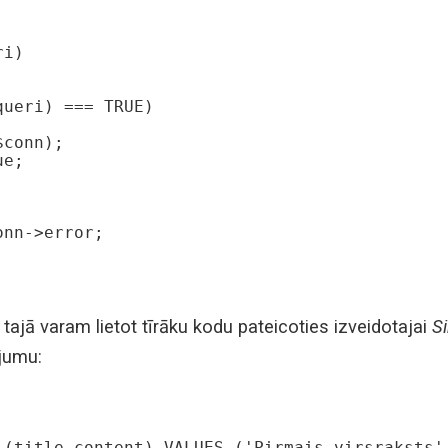
i)

 tajā varam lietot tīrāku kodu pateicoties izveidotajai
S
jumu:
i(title,content) VALUES ('Pirmais virsraksts',