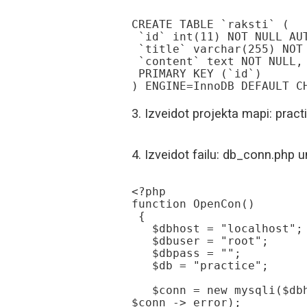
CREATE TABLE `raksti` (

 `id` int(11) NOT NULL AUTO_INCREMENT,

 `title` varchar(255) NOT NULL,

 `content` text NOT NULL,

 PRIMARY KEY (`id`)

) ENGINE=InnoDB DEFAULT C
3. Izveidot projekta mapi: pract
4. Izveidot failu: db_conn.php 
<?php

function OpenCon()

 {

   $dbhost = "localhost";

   $dbuser = "root";

   $dbpass = "";

   $db = "practice";

   $conn = new mysqli($dbhost, $dbuser, $dbpass,$db) or die("Neveiksmīga pieslēgšanās: %s\n". 
$conn -> error);
