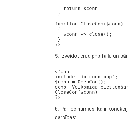
   return $conn;

 }

function CloseCon($conn)

 {

   $conn -> close();

 }

?>
5. Izveidot crud.php failu un pā
<?php

include 'db_conn.php';

$conn = OpenCon();

echo "Veiksmīga pieslēgšan
CloseCon($conn);

?>
6. Pārliecinamies, ka ir konekc
darbības: