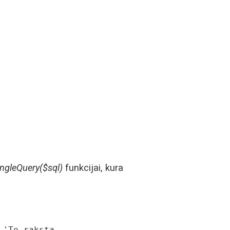
ingleQuery($sql)
funkcijai, kura
'Te raksta 