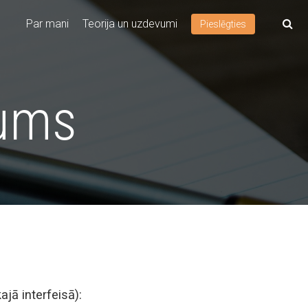
Par mani
Teorija un uzdevumi
Pieslēgties
vums
jā interfeisā):