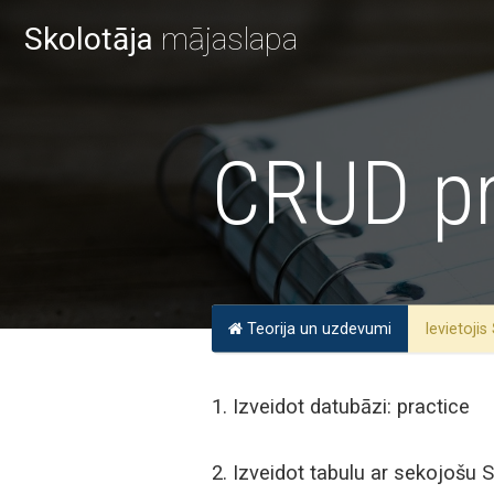
Skolotāja
mājaslapa
CRUD pr
Teorija un uzdevumi
Ievietojis
1. Izveidot datubāzi: practice
2. Izveidot tabulu ar sekojošu