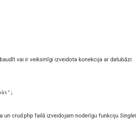
rbaudīt vai ir veiksmīgi izveidota konekcija ar datubāzi:
ās";

ija un crud.php failā izveidojam noderīgu funkciju
Single