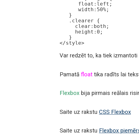
      float:left;

      width:50%;

   }

   .clearer {

     clear:both;

     height:0;

   }

</style>
Var redzēt to, ka tiek izmantoti
Pamatā
float
tika radīts lai te
Flexbox
bija pirmais reālais ris
Saite uz rakstu
CSS Flexbox
Saite uz rakstu
Flexbox piemēr