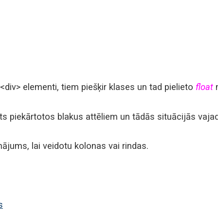
 <div> elementi, tiem piešķir klases un tad pielieto
float
n
ksts piekārtotos blakus attēliem un tādās situācijās vaj
inājums, lai veidotu kolonas vai rindas.
s