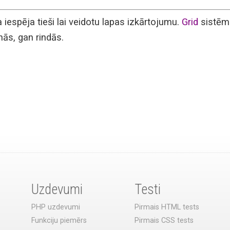
a iespēja tieši lai veidotu lapas izkārtojumu.
Grid
sistēmā
nās, gan rindās.
Uzdevumi
Testi
PHP uzdevumi
Pirmais HTML tests
Funkciju piemērs
Pirmais CSS tests