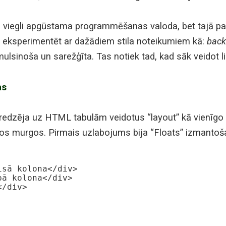
kā viegli apgūstama programmēšanas valoda, bet tajā pašā
āktu eksperimentēt ar dažādiem stila noteikumiem kā:
back
mulsinoša un sarežģīta. Tas notiek tad, kad sāk veidot l
as
redzēja uz HTML tabulām veidotus “layout” kā vienīgo
nos murgos. Pirmais uzlabojums bija “Floats” izmantoša