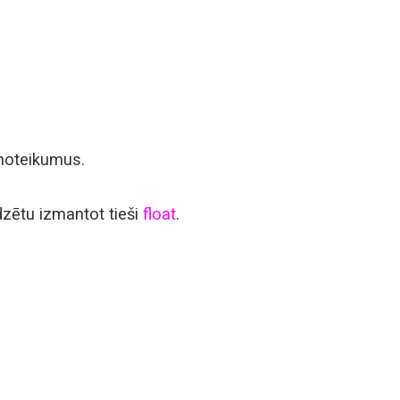
oteikumus.
adzētu izmantot tieši
float
.