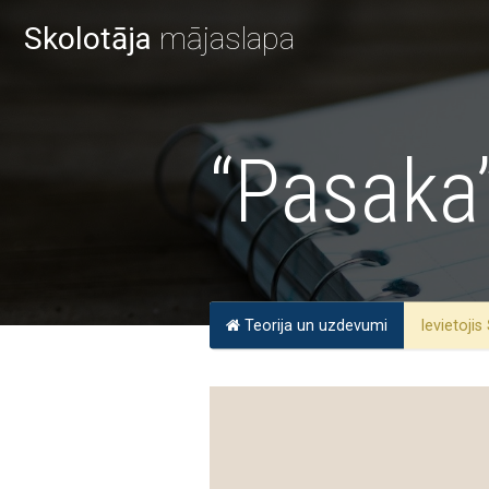
Skolotāja
mājaslapa
“Pasaka
Teorija un uzdevumi
Ievietojis