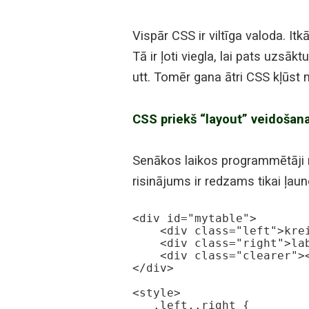
Vispār CSS ir viltīga valoda. It
Tā ir ļoti viegla, lai pats uzs
utt. Tomēr gana ātri CSS kļūst 
CSS priekš “layout” veidošan
Senākos laikos programmētāji 
risinājums ir redzams tikai ļau
<div id="mytable">

    <div class="left">kreisā kolona</div>

    <div class="right">labā kolona</div>

    <div class="clearer"></div>

</div>

<style>

   .left,.right {
