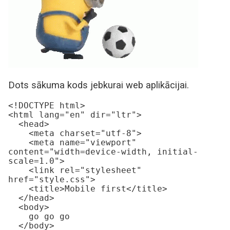
Dots sākuma kods jebkurai web aplikācijai.
<!DOCTYPE html>

<html lang="en" dir="ltr">

  <head>

    <meta charset="utf-8">

    <meta name="viewport" 
content="width=device-width, initial-
scale=1.0">

    <link rel="stylesheet" 
href="style.css">

    <title>Mobile first</title>

  </head>

  <body>

    go go go

  </body>
