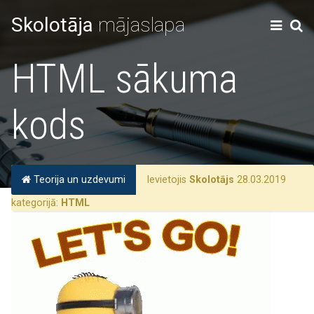
Skolotāja
mājaslapa
HTML sākuma
kods
Teorija un uzdevumi
Ievietojis
Skolotājs
28.03.2019
kategorijā:
HTML