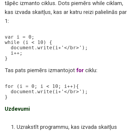
tāpēc izmanto ciklus. Dots piemērs while ciklam,
kas izvada skaitļus, kas ar katru reizi palielinās par
1:
var i = 0;

while (i < 10) {

  document.write(i+'</br>');

  i++;

}
Tas pats piemērs izmantojot
for
ciklu:
for (i = 0; i < 10; i++){

  document.write(i+'</br>');

}
Uzdevumi
Uzrakstīt programmu, kas izvada skaitļus