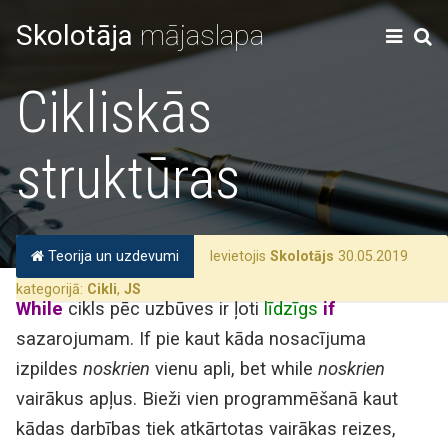
Skolotāja
mājaslapa
Cikliskās
struktūras
Teorija un uzdevumi
Ievietojis
Skolotājs
30.05.2019
kategorijā:
Cikli
,
JS
While
cikls pēc uzbūves ir ļoti
līdzīgs
if
sazarojumam. If pie kaut kāda nosacījuma
izpildes
noskrien
vienu apli, bet while
noskrien
vairākus apļus. Bieži vien programmēšanā kaut
kādas darbības tiek atkārtotas vairākas reizes,