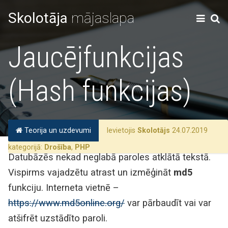
Skolotāja
mājaslapa
Jaucējfunkcijas
(Hash funkcijas)
Teorija un uzdevumi
Ievietojis
Skolotājs
24.07.2019
kategorijā:
Drošība
,
PHP
Datubāzēs nekad neglabā paroles atklātā tekstā.
Vispirms vajadzētu atrast un izmēģināt
md5
funkciju. Interneta vietnē –
https://www.md5online.org/
var pārbaudīt vai var
atšifrēt uzstādīto paroli.