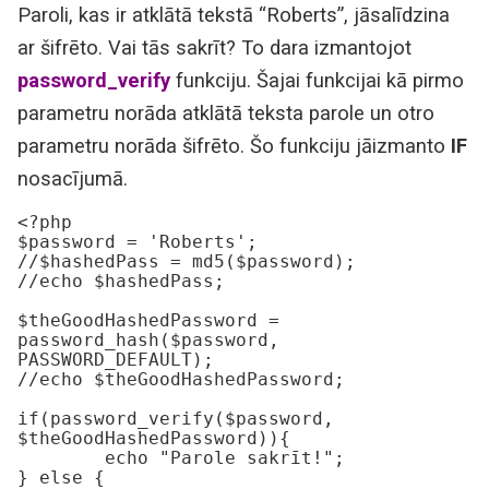
Paroli, kas ir atklātā tekstā “Roberts”, jāsalīdzina
ar šifrēto. Vai tās sakrīt? To dara izmantojot
password_verify
funkciju. Šajai funkcijai kā pirmo
parametru norāda atklātā teksta parole un otro
parametru norāda šifrēto. Šo funkciju jāizmanto
IF
nosacījumā.
<?php

$password = 'Roberts';

//$hashedPass = md5($password);

//echo $hashedPass;

$theGoodHashedPassword = 
password_hash($password, 
PASSWORD_DEFAULT);

//echo $theGoodHashedPassword;

if(password_verify($password, 
$theGoodHashedPassword)){

	echo "Parole sakrīt!";

} else {
