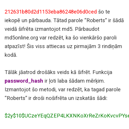
212631b80d2d1153eba86248e06d0ced
šo te
iekopē un pārbauda. Tātad parole “Roberts” ir šādā
veidā šifrēta izmantojot md5. Pārbaudot
md5online.org var redzēt, ka šo vienkāršo paroli
atpazīst! Šis viss attiecas uz pirmajām 3 rindiņām
kodā.
Tālāk jāatrod drošāks veids kā šifrēt. Funkcija
password_hash
ir ļoti laba šādam mērķim.
Izmantojot šo metodi, var redzēt, ka tagad parole
“Roberts” ir droši nošifrēta un izskatās šādi:
$2y$10$UCzeYEqQZEP4LKXNKoXrReZrKoKvcvPYs