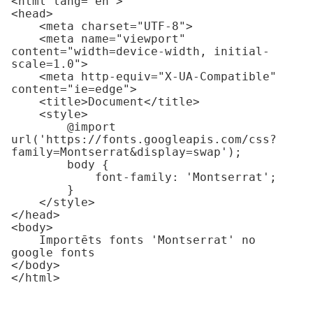
<html lang="en">

<head>

    <meta charset="UTF-8">

    <meta name="viewport" 
content="width=device-width, initial-
scale=1.0">

    <meta http-equiv="X-UA-Compatible" 
content="ie=edge">

    <title>Document</title>

    <style>

        @import 
url('https://fonts.googleapis.com/css?
family=Montserrat&display=swap');

        body {

            font-family: 'Montserrat';

        }

    </style>

</head>

<body>

    Importēts fonts 'Montserrat' no 
google fonts

</body>

</html>