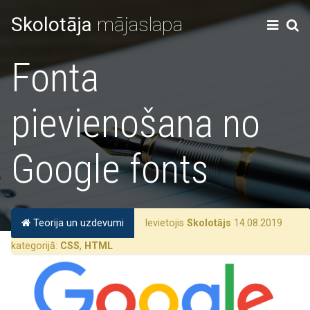
Skolotāja
mājaslapa
Fonta
pievienošana no
Google fonts
Teorija un uzdevumi
Ievietojis
Skolotājs
14.08.2019
kategorijā:
CSS
,
HTML