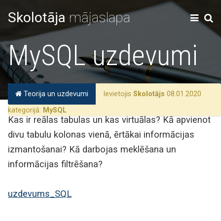
Skolotāja
mājaslapa
MySQL uzdevumi
Teorija un uzdevumi
Ievietojis
Skolotājs
08.01.2020
kategorijā:
MySQL
Kas ir reālas tabulas un kas virtuālas? Kā apvienot
divu tabulu kolonas vienā, ērtākai informācijas
izmantošanai? Kā darbojas meklēšana un
informācijas filtrēšana?
uzdevums_SQL