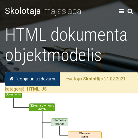
Skolotāja
mājaslapa
HTML dokumenta
objektmodelis
Teorija un uzdevumi
Ievietojis
Skolotājs
21.02.2021
kategorijā:
HTML
,
JS