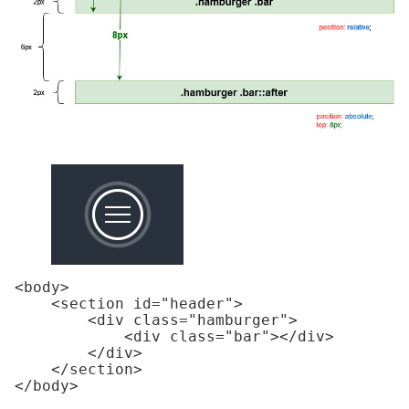
<body>

    <section id="header">

        <div class="hamburger">

            <div class="bar"></div>

        </div>

    </section>

</body>