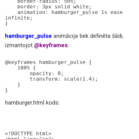
    border-radius: 50%;

    border: 3px solid white;

    animation: hamburger_pulse 1s ease 
infinite;

}
hamburger_pulse
animācija tiek definēta šādi,
izmantojot
@keyframes
:
@keyframes hamburger_pulse {

    100% {

        opacity: 0;

        transform: scale(1.4);

    }

}
hamburger.html kods:
<!DOCTYPE html>
