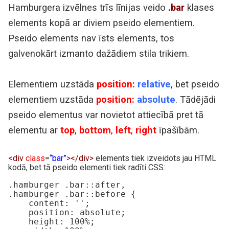
Hamburgera izvēlnes trīs līnijas veido
.bar
klases
elements kopā ar diviem pseido elementiem.
Pseido elements nav īsts elements, tos
galvenokārt izmanto dažādiem stila trikiem.
Elementiem uzstāda
position:
relative
, bet pseido
elementiem uzstāda
position:
absolute
. Tādējādi
pseido elementus var novietot attiecībā pret tā
elementu ar
top
,
bottom
,
left
,
right
īpašībām.
<div
class
=
“bar”
></div>
elements tiek izveidots jau HTML
kodā, bet tā pseido elementi tiek radīti CSS:
.hamburger .bar::after,

.hamburger .bar::before {

    content: '';

    position: absolute;

    height: 100%;
