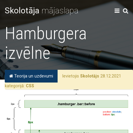
Skolotāja
mājaslapa
Hamburgera
izvēlne
Teorija un uzdevumi
Ievietojis
Skolotājs
28.12.2021
kategorijā:
CSS