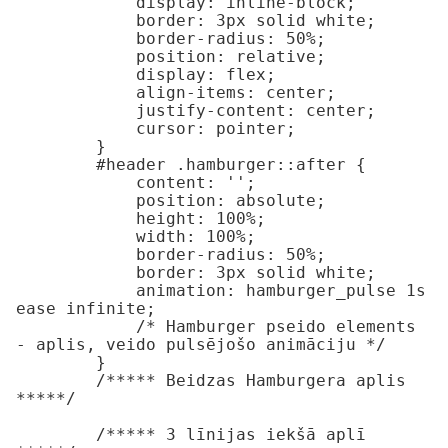
            display: inline-block;

            border: 3px solid white;

            border-radius: 50%;

            position: relative;

            display: flex;

            align-items: center;

            justify-content: center;

            cursor: pointer;

        }

        #header .hamburger::after {

            content: '';

            position: absolute;

            height: 100%;

            width: 100%;

            border-radius: 50%;

            border: 3px solid white;

            animation: hamburger_pulse 1s 
ease infinite;

            /* Hamburger pseido elements 
- aplis, veido pulsējošo animāciju */

        }

        /***** Beidzas Hamburgera aplis 
*****/

        /***** 3 līnijas iekšā aplī 