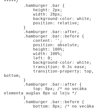
*****/

        .hamburger .bar {

            height: 2px;

            width: 28px;

            background-color: white;

            position: relative;

        }

        .hamburger .bar::after,

        .hamburger .bar::before {

            content: '';

            position: absolute;

            height: 100%;

            width: 100%;

            left: 0;

            background-color: white;

            transition: 0.3s ease;

            transition-property: top, 
bottom;

        }

        .hamburger .bar::after {

            top: 8px; /* no vecāka 
elementa augšas 8px uz leju */

        }

        .hamburger .bar::before {

            bottom: 8px; /* no vecāka 