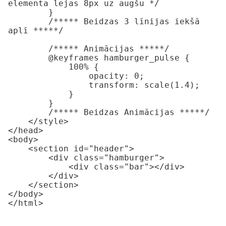
elementa lejas 8px uz augšu */

        }

        /***** Beidzas 3 līnijas iekšā 
aplī *****/

        /***** Animācijas *****/

        @keyframes hamburger_pulse {

            100% {

                opacity: 0;

                transform: scale(1.4);

            }

        }

        /***** Beidzas Animācijas *****/

    </style>

</head>

<body>

    <section id="header">

        <div class="hamburger">

            <div class="bar"></div>

        </div>

    </section>

</body>

</html>