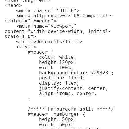
<html lang="en">

<head>

    <meta charset="UTF-8">

    <meta http-equiv="X-UA-Compatible" 
content="IE=edge">

    <meta name="viewport" 
content="width=device-width, initial-
scale=1.0">

    <title>Document</title>

    <style>

        #header {

            color: white;

            height:120px;

            width: 100%;

            background-color: #29323c;

            position: fixed;

            display: flex;

            justify-content: center;

            align-items: center;

        }

        /***** Hamburgera aplis *****/

        #header .hamburger {

            height: 50px;

            width: 50px;
