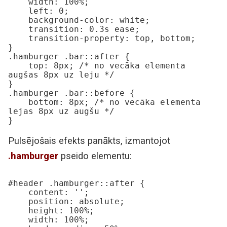
    width: 100%;

    left: 0;

    background-color: white;

    transition: 0.3s ease;

    transition-property: top, bottom;

}

.hamburger .bar::after {

    top: 8px; /* no vecāka elementa 
augšas 8px uz leju */

}

.hamburger .bar::before {

    bottom: 8px; /* no vecāka elementa 
lejas 8px uz augšu */

}
Pulsējošais efekts panākts, izmantojot
.hamburger
pseido elementu:
#header .hamburger::after {

    content: '';

    position: absolute;

    height: 100%;

    width: 100%;
