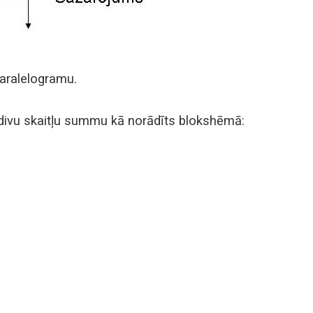
paralelogramu.
a divu skaitļu summu kā norādīts blokshēmā: