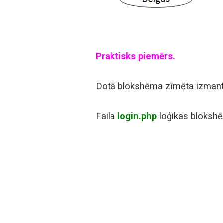
Praktisks piemērs.
Dotā blokshēma zīmēta izmant
Faila
login.php
loģikas bloksh