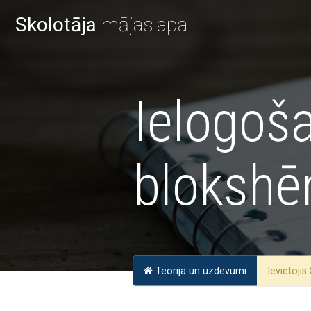
Skolotāja
mājaslapa
Ielogoš
blokshē
Teorija un uzdevumi
Ievietojis