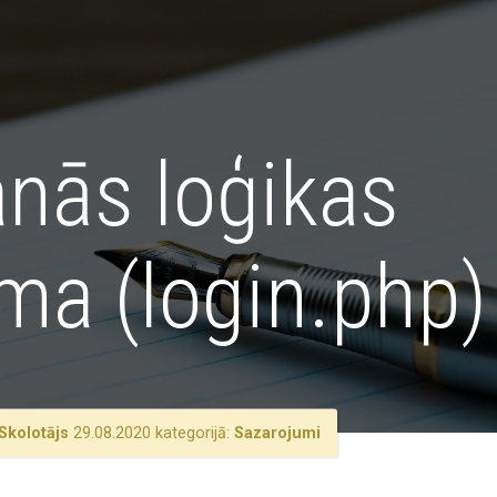
anās loģikas
ma (login.php)
Skolotājs
29.08.2020 kategorijā:
Sazarojumi