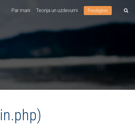
Par mani
Teorija un uzdevumi
Pieslēgties
in.php)