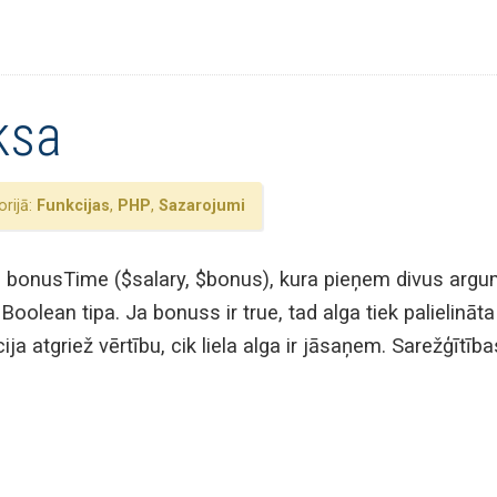
ksa
rijā:
Funkcijas
,
PHP
,
Sazarojumi
bonusTime ($salary, $bonus), kura pieņem divus argumen
 Boolean tipa. Ja bonuss ir true, tad alga tiek palielināt
ija atgriež vērtību, cik liela alga ir jāsaņem. Sarežģītī