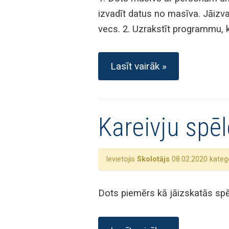
izvadīt datus no masīva. Jāizva
vecs. 2. Uzrakstīt programmu, k
Lasīt vairāk »
Kareivju spēl
Ievietojis
Skolotājs
08.02.2020 katego
Dots piemērs kā jāizskatās spē