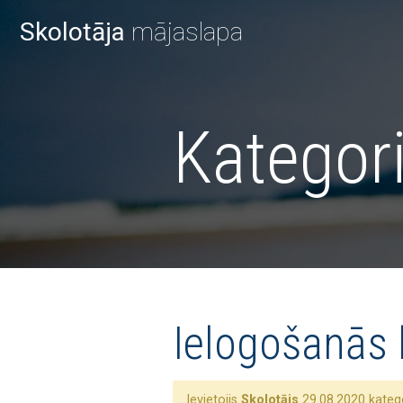
Skolotāja
mājaslapa
Kategori
Ielogošanās 
Ievietojis
Skolotājs
29.08.2020 katego