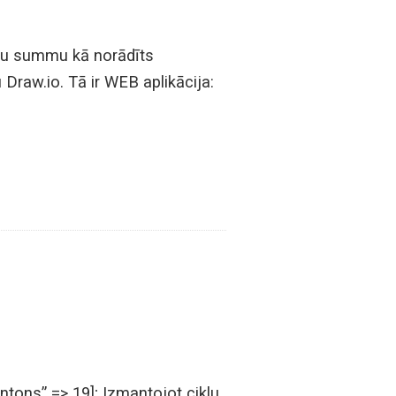
itļu summu kā norādīts
raw.io. Tā ir WEB aplikācija:
ntons” => 19]; Izmantojot ciklu,