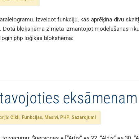
paralelogramu. Izveidot funkciju, kas aprēķina divu ska
 Dotā blokshēma zīmēta izmantojot modelēšanas rīku D
 login.php loģikas blokshēma:
tavojoties eksāmenam
rijā:
Cikli
,
Funkcijas
,
Masīvi
,
PHP
,
Sazarojumi
o vecumu: $personas = [“Artis” => 22, “Aldis” => 30, “A