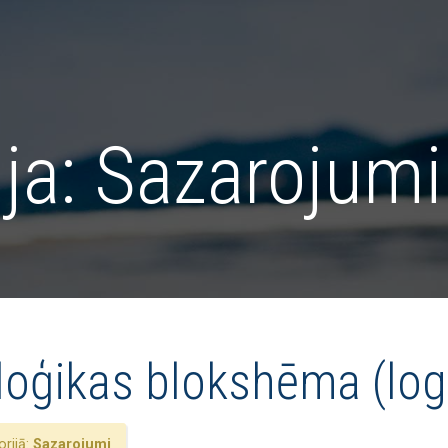
ja:
Sazarojumi
loģikas blokshēma (log
rijā:
Sazarojumi