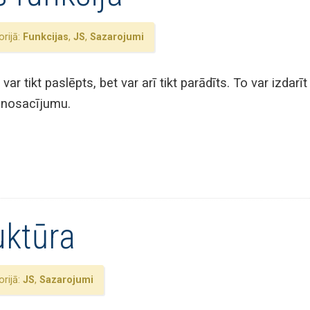
rijā:
Funkcijas
,
JS
,
Sazarojumi
 tikt paslēpts, bet var arī tikt parādīts. To var izdarī
f nosacījumu.
uktūra
rijā:
JS
,
Sazarojumi