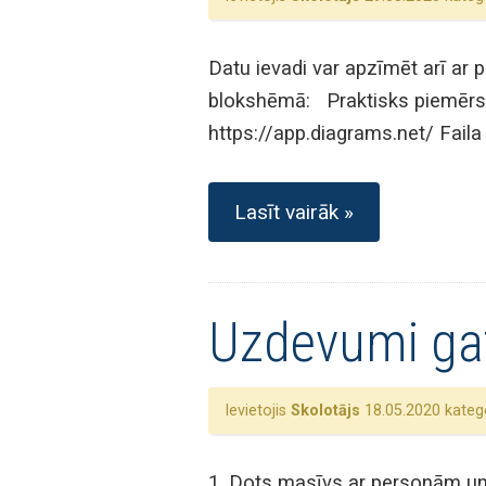
Datu ievadi var apzīmēt arī ar 
blokshēmā: Praktisks piemērs.
https://app.diagrams.net/ Faila
Lasīt vairāk »
Uzdevumi ga
Ievietojis
Skolotājs
18.05.2020 katego
1. Dots masīvs ar personām un t