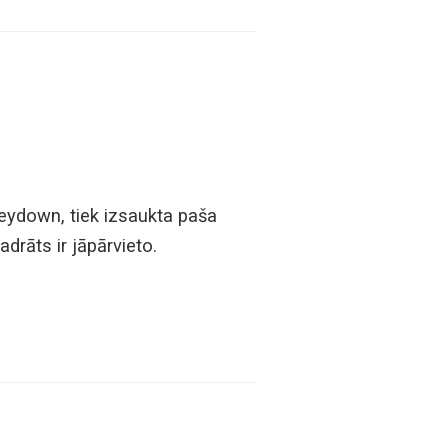
keydown, tiek izsaukta paša
adrāts ir jāpārvieto.