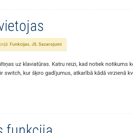
vietojas
rijā:
Funkcijas
,
JS
,
Sazarojumi
ltiņas uz klaviatūras. Katru reizi, kad notiek notikums 
ir switch, kur šķiro gadījumus, atkarībā kādā virzienā kv
 funkcija