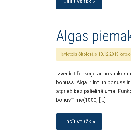
Lasīt vairāk »
Algas piema
Ievietojis
Skolotājs
18.12.2019 katego
Izveidot funkciju ar nosaukumu 
bonuss. Alga ir Int un bonuss ir
atgriež bez palielinājuma. Funkc
bonusTime(1000, […]
Lasīt vairāk »