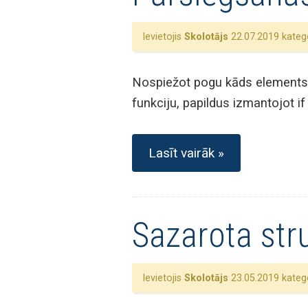
Ievietojis
Skolotājs
22.07.2019 katego
Nospiežot pogu kāds elements var
funkciju, papildus izmantojot i
Lasīt vairāk »
Sazarota str
Ievietojis
Skolotājs
23.05.2019 katego