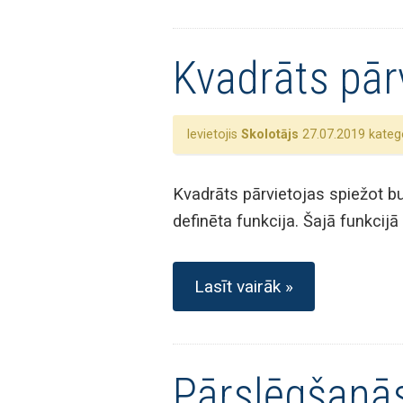
Kvadrāts pār
Ievietojis
Skolotājs
27.07.2019 katego
Kvadrāts pārvietojas spiežot bu
definēta funkcija. Šajā funkcijā 
Lasīt vairāk »
Pārslēgšanās