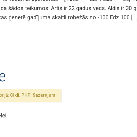
da šādos teikumos: Artis ir 22 gadus vecs. Aldis ir 30 
as ģenerē gadījuma skaitli robežās no -100 līdz 100 […
e
rijā:
Cikli
,
PHP
,
Sazarojumi
lei: