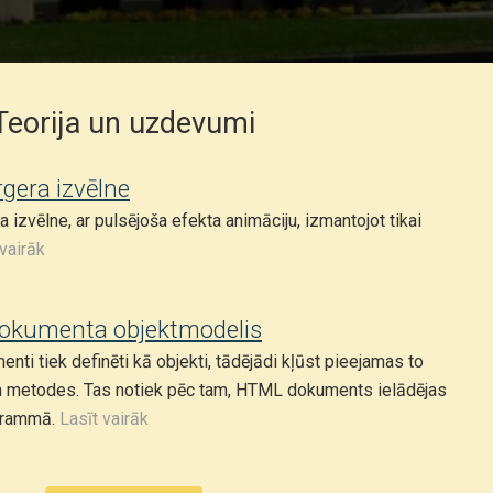
Teorija un uzdevumi
era izvēlne
izvēlne, ar pulsējoša efekta animāciju, izmantojot tikai
 vairāk
okumenta objektmodelis
ti tiek definēti kā objekti, tādējādi kļūst pieejamas to
n metodes. Tas notiek pēc tam, HTML dokuments ielādējas
grammā.
Lasīt vairāk