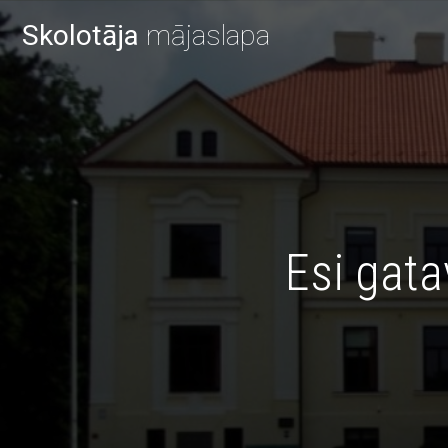
Skolotāja
mājaslapa
Esi gat