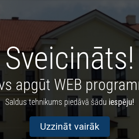
Sveicināts!
avs apgūt WEB progra
Saldus tehnikums piedāvā šādu
iespēju!
Uzzināt vairāk