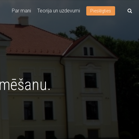
Par mani
Teorija un uzdevumi
Pieslēgties
mmēšanu.