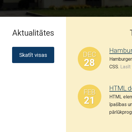
Aktualitātes
Hamburg
DEC
Skatīt visas
Hamburgera 
28
CSS.
Lasīt
HTML d
FEB
HTML elemen
21
īpašības u
pārlūkpro